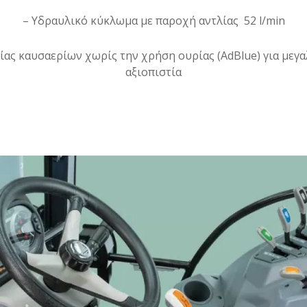
– Υδραυλικό κύκλωμα με παροχή αντλίας 52 l/min
ας καυσαερίων χωρίς την χρήση ουρίας (AdBlue) για μεγ
αξιοπιστία