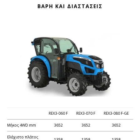
ΒΑΡΗ ΚΑΙ ΔΙΑΣΤΑΣΕΙΣ
REX3-060 F
REX3-070 F
REX3-080 F-GE
Μήκος 4WD mm
3652
3652
3652
Ελάχιστο πλάτος
1358
1358
1358