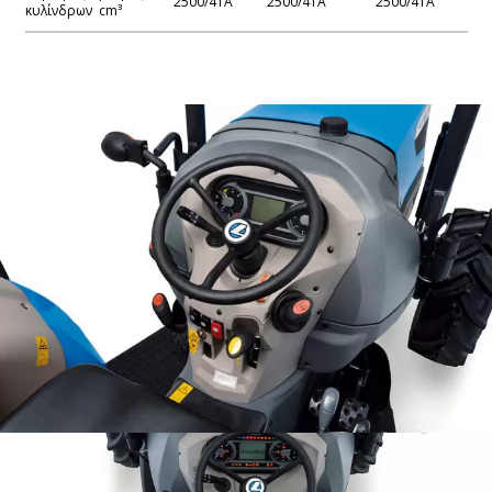
2500/4TA
2500/4TA
2500/4TA
κυλίνδρων cm³