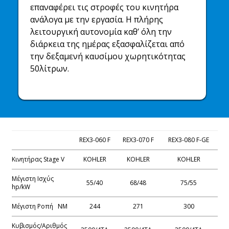
επαναφέρει τις στροφές του κινητήρα
ανάλογα με την εργασία. Η πλήρης
λειτουργική αυτονομία καθ’ όλη την
διάρκεια της ημέρας εξασφαλίζεται από
την δεξαμενή καυσίμου χωρητικότητας
50λίτρων.
REX3-060 F
REX3-070 F
REX3-080 F-GE
Κινητήρας Stage V
KOHLER
KOHLER
KOHLER
Μέγιστη Ισχύς
55/40
68/48
75/55
hp/kW
Μέγιστη Ροπή NM
244
271
300
Κυβισμός/Αριθμός